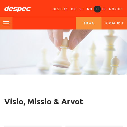
DESPEC:
DK
SE
NO
FI
IS
NORDIC
TILAA
KIRJAUDU
Visio, Missio & Arvot