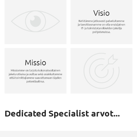
De
dicated S
pec
ialist arvot...