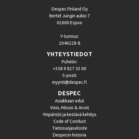
Despec Finland Oy
Bertel Jungin aukio 7
02600 Espoo
Y-tunnus:
2046228-8
YHTEYSTIEDOT
Puhelin:
+358 9 827 53 00
S-posti:
myynti@despec.fi
DESPEC
Asiakkaan edut
Visio, Missio & Arvot
Ympäristö ja kestävä kehitys
Code of Conduct
Tietosuojaseloste
Despecin historia