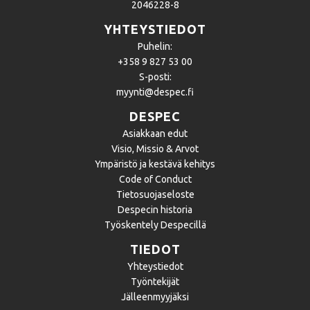
2046228-8
YHTEYSTIEDOT
Puhelin:
+358 9 827 53 00
S-posti:
myynti@despec.fi
DESPEC
Asiakkaan edut
Visio, Missio & Arvot
Ympäristö ja kestävä kehitys
Code of Conduct
Tietosuojaseloste
Despecin historia
Työskentely Despecillä
TIEDOT
Yhteystiedot
Työntekijät
Jälleenmyyjäksi