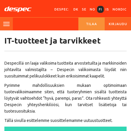
DESPEC:
DK
SE
NO
FI
IS
NORDIC
TILAA
KIRJAUDU
IT-tuotteet ja tarvikkeet
Despecillä on laaja valikoima tuotteita arvostetuilta ja markkinoiden
johtavilta valmistajilta – Despecin valikoimasta löydät niin
suosituimmat pelikuulokkeet kuin erikoisimmat kaapelit.
Pyrimme mahdollisuuksien mukaan optimoimaan
tuotevalikoimaamme siten, että tuoteryhmien sisältä tuotteista
löytyvät vaihtoehdot “hyvä, parempi, paras”. Ota rohkeasti yhteyttä
Despecin yhteyshenkilöösi, kun tarvitset lisätietoja tai
tuotesuosituksia.
Tällä sivulla esittelemme suosittelemamme uutuustuotteet.