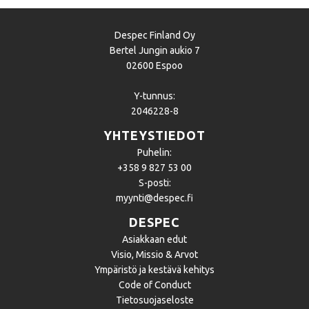
Despec Finland Oy
Bertel Jungin aukio 7
02600 Espoo
Y-tunnus:
2046228-8
YHTEYSTIEDOT
Puhelin:
+358 9 827 53 00
S-posti:
myynti@despec.fi
DESPEC
Asiakkaan edut
Visio, Missio & Arvot
Ympäristö ja kestävä kehitys
Code of Conduct
Tietosuojaseloste