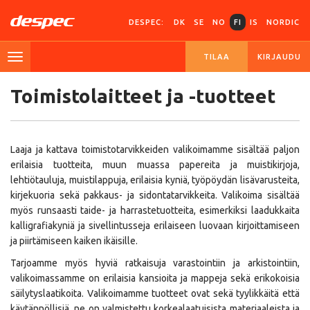
DESPEC:
DK
SE
NO
FI
IS
NORDIC
TILAA
KIRJAUDU
Toimistolaitteet ja -tuotteet
Laaja ja kattava toimistotarvikkeiden valikoimamme sisältää paljon
erilaisia tuotteita, muun muassa papereita ja muistikirjoja,
lehtiötauluja, muistilappuja, erilaisia kyniä, työpöydän lisävarusteita,
kirjekuoria sekä pakkaus- ja sidontatarvikkeita. Valikoima sisältää
myös runsaasti taide- ja harrastetuotteita, esimerkiksi laadukkaita
kalligrafiakyniä ja sivellintusseja erilaiseen luovaan kirjoittamiseen
ja piirtämiseen kaiken ikäisille.
Tarjoamme myös hyviä ratkaisuja varastointiin ja arkistointiin,
valikoimassamme on erilaisia kansioita ja mappeja sekä erikokoisia
säilytyslaatikoita. Valikoimamme tuotteet ovat sekä tyylikkäitä että
käytännöllisiä, ne on valmistettu korkealaatuisista materiaaleista ja