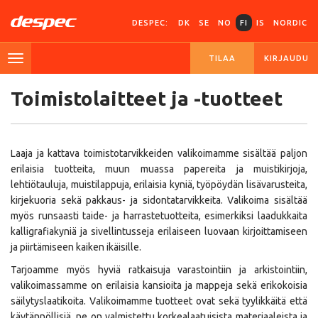
DESPEC:
DK
SE
NO
FI
IS
NORDIC
TILAA
KIRJAUDU
Toimistolaitteet ja -tuotteet
Laaja ja kattava toimistotarvikkeiden valikoimamme sisältää paljon
erilaisia tuotteita, muun muassa papereita ja muistikirjoja,
lehtiötauluja, muistilappuja, erilaisia kyniä, työpöydän lisävarusteita,
kirjekuoria sekä pakkaus- ja sidontatarvikkeita. Valikoima sisältää
myös runsaasti taide- ja harrastetuotteita, esimerkiksi laadukkaita
kalligrafiakyniä ja sivellintusseja erilaiseen luovaan kirjoittamiseen
ja piirtämiseen kaiken ikäisille.
Tarjoamme myös hyviä ratkaisuja varastointiin ja arkistointiin,
valikoimassamme on erilaisia kansioita ja mappeja sekä erikokoisia
säilytyslaatikoita. Valikoimamme tuotteet ovat sekä tyylikkäitä että
käytännöllisiä, ne on valmistettu korkealaatuisista materiaaleista ja