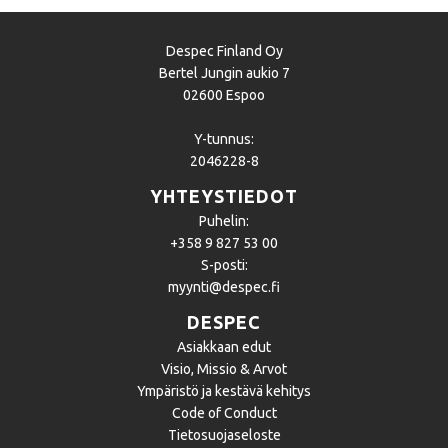
Despec Finland Oy
Bertel Jungin aukio 7
02600 Espoo
Y-tunnus:
2046228-8
YHTEYSTIEDOT
Puhelin:
+358 9 827 53 00
S-posti:
myynti@despec.fi
DESPEC
Asiakkaan edut
Visio, Missio & Arvot
Ympäristö ja kestävä kehitys
Code of Conduct
Tietosuojaseloste