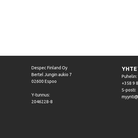
Despec Finland Oy
YHTE
Bertel Jungin aukio 7
Puhelin:
02600 Espoo
+358 9 
S-posti:
Y-tunnus:
myynti@
2046228-8