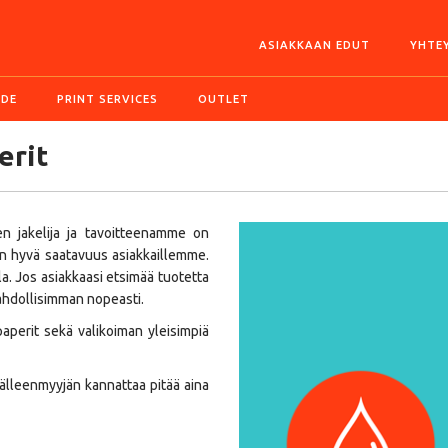
ASIAKKAAN EDUT
YHTE
IDE
PRINT SERVICES
OUTLET
erit
n jakelija ja tavoitteenamme on
en hyvä saatavuus asiakkaillemme.
la. Jos asiakkaasi etsimää tuotetta
ahdollisimman nopeasti.
perit sekä valikoiman yleisimpiä
 jälleenmyyjän kannattaa pitää aina