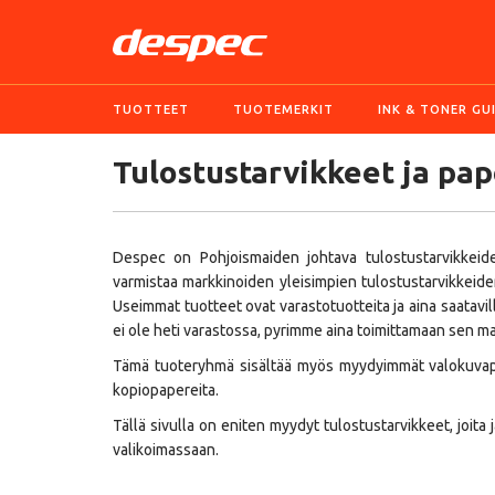
TUOTTEET
TUOTEMERKIT
INK & TONER GU
Tulostustarvikkeet ja pap
Despec on Pohjoismaiden johtava tulostustarvikkeide
varmistaa markkinoiden yleisimpien tulostustarvikkeid
Useimmat tuotteet ovat varastotuotteita ja aina saatavil
ei ole heti varastossa, pyrimme aina toimittamaan sen m
Tämä tuoteryhmä sisältää myös myydyimmät valokuvapa
kopiopapereita.
Tällä sivulla on eniten myydyt tulostustarvikkeet, joita
valikoimassaan.