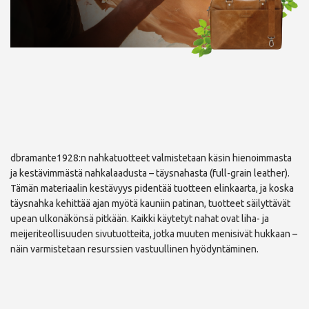
dbramante1928:n nahkatuotteet valmistetaan käsin hienoimmasta
ja kestävimmästä nahkalaadusta – täysnahasta (full-grain leather).
Tämän materiaalin kestävyys pidentää tuotteen elinkaarta, ja koska
täysnahka kehittää ajan myötä kauniin patinan, tuotteet säilyttävät
upean ulkonäkönsä pitkään. Kaikki käytetyt nahat ovat liha- ja
meijeriteollisuuden sivutuotteita, jotka muuten menisivät hukkaan –
näin varmistetaan resurssien vastuullinen hyödyntäminen.