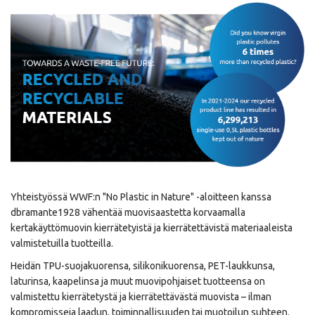
Yhteistyössä WWF:n "No Plastic in Nature" -aloitteen kanssa
dbramante1928 vähentää muovisaastetta korvaamalla
kertakäyttömuovin kierrätetyistä ja kierrätettävistä materiaaleista
valmistetuilla tuotteilla.
Heidän TPU-suojakuorensa, silikonikuorensa, PET-laukkunsa,
laturinsa, kaapelinsa ja muut muovipohjaiset tuotteensa on
valmistettu kierrätetystä ja kierrätettävästä muovista – ilman
kompromisseja laadun, toiminnallisuuden tai muotoilun suhteen.