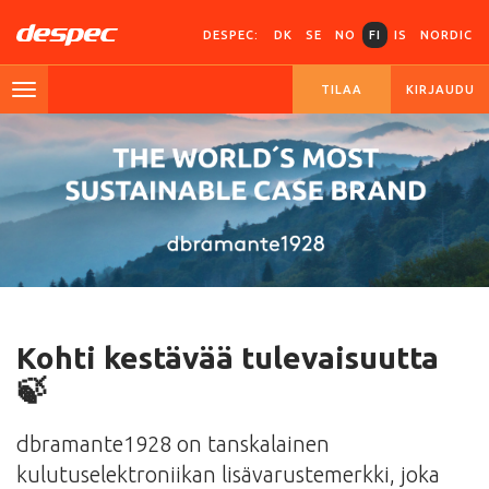
DESPEC:
DK
SE
NO
FI
IS
NORDIC
TILAA
KIRJAUDU
Kohti kestävää tulevaisuutta
🍃
dbramante1928 on tanskalainen
kulutuselektroniikan lisävarustemerkki, joka