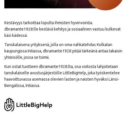
Kestävyys tarkoittaa lopulta ihmisten hyvinvointia.
dbramante1928:lle kestävä kehitys ja sosiaalinen vastuu kulkevat
käsi kädessä.
Tanskalaisena yrityksenä, jolla on oma nahkatehdas Kolkatan
kaupungissa Intiassa, dbramante1928 pitää tärkeänä antaa takaisin
yhteisölle, jossa se toimii.
Kun ostat tuotteen dbramante1928:lta, osa voitosta lahjoitetaan
tanskalaiselle avustusjärjestölle LittleBigHelp, joka työskentelee
haavoittuvassa asemassa olevien lasten ja naisten hyväksi Länsi-
Bengalissa, Intiassa.