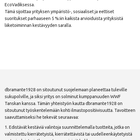
EcoVadiksessa.
Tämä sijoittaa yrityksen ympäristö-, sosiaaliset ja eettiset
suoritukset parhaaseen 5 %:iin kaikista arvioiduista yrityksistä
liiketoiminnan kestävyyden saralla.
dbramante1928 on sitoutunut suojelemaan planeettaa tuleville
sukupolville, ja siksi yritys on solminut kumppanuuden WWF
Tanskan kanssa. Tämän yhteistyön kautta dbramante1928 on
sitoutunut työskentelemään kohti ilmastopositiivisuutta. Tavoitteen
saavuttamiseksi he tekevät seuraavaa:
1. Edistävät kestäviä valintoja suunnittelemalla tuotteita, jotka on
valmistettu kierrätetyistä, kierrätettävistä tai uudelleenkäytetyistä