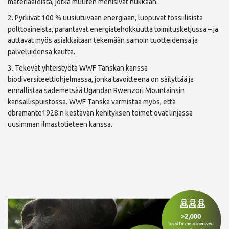
materiaaleista, jotka muuten menisivät hukkaan.
2. Pyrkivät 100 % uusiutuvaan energiaan, luopuvat fossiilisista
polttoaineista, parantavat energiatehokkuutta toimitusketjussa – ja
auttavat myös asiakkaitaan tekemään samoin tuotteidensa ja
palveluidensa kautta.
3. Tekevät yhteistyötä WWF Tanskan kanssa
biodiversiteettiohjelmassa, jonka tavoitteena on säilyttää ja
ennallistaa sademetsää Ugandan Rwenzori Mountainsin
kansallispuistossa. WWF Tanska varmistaa myös, että
dbramante1928:n kestävän kehityksen toimet ovat linjassa
uusimman ilmastotieteen kanssa.