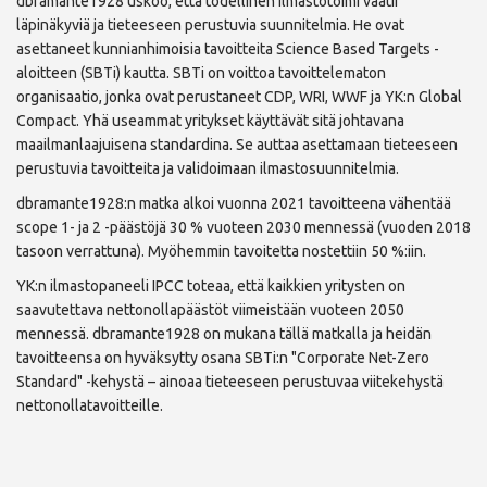
dbramante1928 uskoo, että todellinen ilmastotoimi vaatii
läpinäkyviä ja tieteeseen perustuvia suunnitelmia. He ovat
asettaneet kunnianhimoisia tavoitteita Science Based Targets -
aloitteen (SBTi) kautta. SBTi on voittoa tavoittelematon
organisaatio, jonka ovat perustaneet CDP, WRI, WWF ja YK:n Global
Compact. Yhä useammat yritykset käyttävät sitä johtavana
maailmanlaajuisena standardina. Se auttaa asettamaan tieteeseen
perustuvia tavoitteita ja validoimaan ilmastosuunnitelmia.
dbramante1928:n matka alkoi vuonna 2021 tavoitteena vähentää
scope 1- ja 2 -päästöjä 30 % vuoteen 2030 mennessä (vuoden 2018
tasoon verrattuna). Myöhemmin tavoitetta nostettiin 50 %:iin.
YK:n ilmastopaneeli IPCC toteaa, että kaikkien yritysten on
saavutettava nettonollapäästöt viimeistään vuoteen 2050
mennessä. dbramante1928 on mukana tällä matkalla ja heidän
tavoitteensa on hyväksytty osana SBTi:n "Corporate Net-Zero
Standard" -kehystä – ainoaa tieteeseen perustuvaa viitekehystä
nettonollatavoitteille.