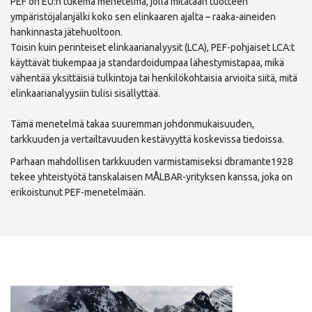
PEF on EU:n tukema menetelmä, jolla mitataan tuotteen
ympäristöjalanjälki koko sen elinkaaren ajalta – raaka-aineiden
hankinnasta jätehuoltoon.
Toisin kuin perinteiset elinkaarianalyysit (LCA), PEF-pohjaiset LCA:t
käyttävät tiukempaa ja standardoidumpaa lähestymistapaa, mikä
vähentää yksittäisiä tulkintoja tai henkilökohtaisia arvioita siitä, mitä
elinkaarianalyysiin tulisi sisällyttää.
Tämä menetelmä takaa suuremman johdonmukaisuuden,
tarkkuuden ja vertailtavuuden kestävyyttä koskevissa tiedoissa.
Parhaan mahdollisen tarkkuuden varmistamiseksi dbramante1928
tekee yhteistyötä tanskalaisen MÅLBAR-yrityksen kanssa, joka on
erikoistunut PEF-menetelmään.