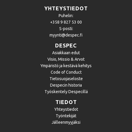
YHTEYSTIEDOT
Puhelin:
+358 9 827 53 00
S-posti:
myynti@despec.fi
DESPEC
Asiakkaan edut
Visio, Missio & Arvot
Ympäristö ja kestävä kehitys
Code of Conduct
Tietosuojaseloste
Despecin historia
Työskentely Despecillä
TIEDOT
Yhteystiedot
Työntekijät
Jälleenmyyjäksi