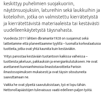
keskittyy puhelimien suojakuoriin,
näytönsuojuksiin, latureihin sekä laukkuihin ja
koteloihin, jotka on valmistettu kierrätetyistä
ja kierrätettävistä materiaaleista tai kestävästi
uudelleenkäytetystä täysnahasta.
Vuodesta 2011 lähtien dbramante1928 on suojannut sekä
laitteitamme että planeettaamme tyylillä – luomalla korkealaatuisia
tuotteita, jotka ovat yhtä kauniita kuin kestäviäkin.
Yritys panostaa kestävään tuotantoon kaikissa vaiheissa –
tuotteista jakeluun, pakkauksiin ja energiankulutukseen. He ovat
asettaneet kunnianhimoisia ilmastotavoitteita Pariisin
ilmastosopimuksen mukaisesti ja ovat täysin sitoutuneita
saavuttamaan ne.
Vaikka he ovat ylpeitä saavutuksistaan, työ ei lopu tähän.
Nettonollapäästöjen tulevaisuus vaatii edelleen paljon työtä.