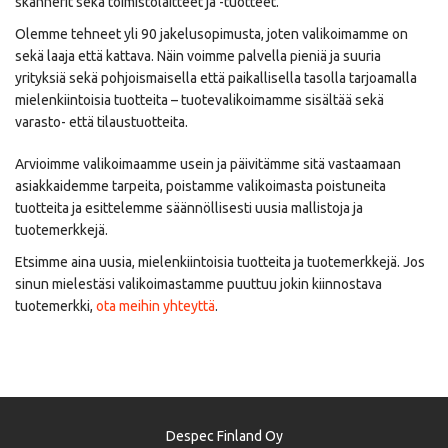
skannerit sekä toimistolaitteet ja -tuotteet.
Olemme tehneet yli 90 jakelusopimusta, joten valikoimamme on
sekä laaja että kattava. Näin voimme palvella pieniä ja suuria
yrityksiä sekä pohjoismaisella että paikallisella tasolla tarjoamalla
mielenkiintoisia tuotteita – tuotevalikoimamme sisältää sekä
varasto- että tilaustuotteita.
Arvioimme valikoimaamme usein ja päivitämme sitä vastaamaan
asiakkaidemme tarpeita, poistamme valikoimasta poistuneita
tuotteita ja esittelemme säännöllisesti uusia mallistoja ja
tuotemerkkejä.
Etsimme aina uusia, mielenkiintoisia tuotteita ja tuotemerkkejä. Jos
sinun mielestäsi valikoimastamme puuttuu jokin kiinnostava
tuotemerkki,
ota meihin yhteyttä
.
Despec Finland Oy