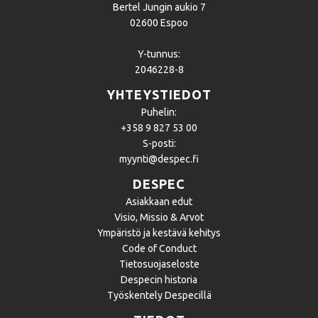
Bertel Jungin aukio 7
02600 Espoo
Y-tunnus:
2046228-8
YHTEYSTIEDOT
Puhelin:
+358 9 827 53 00
S-posti:
myynti@despec.fi
DESPEC
Asiakkaan edut
Visio, Missio & Arvot
Ympäristö ja kestävä kehitys
Code of Conduct
Tietosuojaseloste
Despecin historia
Työskentely Despecillä