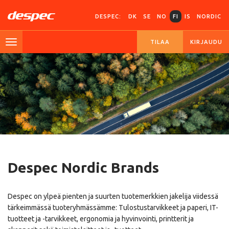
DESPEC:
DK
SE
NO
FI
IS
NORDIC
TILAA
KIRJAUDU
Despec Nordic Brands
Despec on ylpeä pienten ja suurten tuotemerkkien jakelija viidessä
tärkeimmässä tuoteryhmässämme: Tulostustarvikkeet ja paperi, IT-
tuotteet ja -tarvikkeet, ergonomia ja hyvinvointi, printterit ja