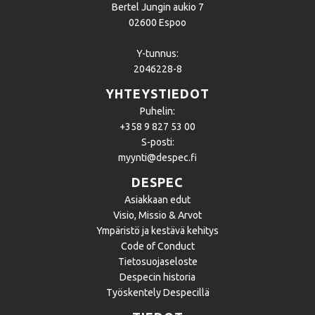
Bertel Jungin aukio 7
02600 Espoo
Y-tunnus:
2046228-8
YHTEYSTIEDOT
Puhelin:
+358 9 827 53 00
S-posti:
myynti@despec.fi
DESPEC
Asiakkaan edut
Visio, Missio & Arvot
Ympäristö ja kestävä kehitys
Code of Conduct
Tietosuojaseloste
Despecin historia
Työskentely Despecillä