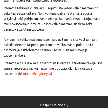
skannerit sekä toimistolaitteet ja -tuotteet.
Olemme tehneet yli 90 jakelusopimusta, joten valikoimamme on
sekä laaja että kattava. Näin voimme palvella pieniä ja suuria
yrityksiä sekä pohjoismaisella että paikallisella tasolla tarjoamalla
mielenkiintoisia tuotteita – tuotevalikoimamme sisältää sekä
varasto- että tilaustuotteita.
Arvioimme valikoimaamme usein ja päivitämme sitä vastaamaan
asiakkaidemme tarpeita, poistamme valikoimasta poistuneita
tuotteita ja esittelemme säännöllisesti uusia mallistoja ja
tuotemerkkejä.
Etsimme aina uusia, mielenkiintoisia tuotteita ja tuotemerkkejä. Jos
sinun mielestäsi valikoimastamme puuttuu jokin kiinnostava
tuotemerkki,
ota meihin yhteyttä
.
Despec Finland Oy