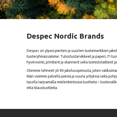
Despec Nordic Brands
Despec on ylpeä pienten ja suurten tuotemerkkien jakel
tuoteryhmässämme: Tulostustarvikkeet ja paperi, IT-tuot
hyvinvointi, printterit ja skannerit sekä toimistolaitteet ja
Olemme tehneet yli 90 jakelusopimusta, joten valikoima
Näin voimme palvella pieniä ja suuria yrityksiä sekä pohjo
tasolla tarjoamalla mielenkiintoisia tuotteita – tuoteval
että tilaustuotteita.