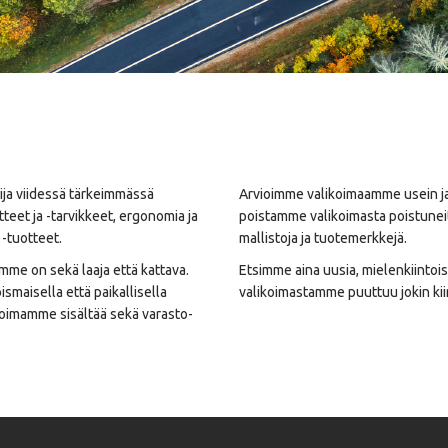
ija viidessä tärkeimmässä
Arvioimme valikoimaamme usein ja
teet ja -tarvikkeet, ergonomia ja
poistamme valikoimasta poistuneit
 -tuotteet.
mallistoja ja tuotemerkkejä.
mme on sekä laaja että kattava.
Etsimme aina uusia, mielenkiintois
ismaisella että paikallisella
valikoimastamme puuttuu jokin ki
ikoimamme sisältää sekä varasto-