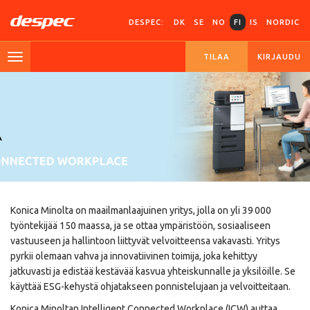
DESPEC:
DK
SE
NO
FI
IS
NORDIC
TILAA
KIRJAUDU
Konica Minolta on maailmanlaajuinen yritys, jolla on yli 39 000
työntekijää 150 maassa, ja se ottaa ympäristöön, sosiaaliseen
vastuuseen ja hallintoon liittyvät velvoitteensa vakavasti. Yritys
pyrkii olemaan vahva ja innovatiivinen toimija, joka kehittyy
jatkuvasti ja edistää kestävää kasvua yhteiskunnalle ja yksilöille. Se
käyttää ESG-kehystä ohjatakseen ponnistelujaan ja velvoitteitaan.
Konica Minoltan Intelligent Connected Workplace (ICW) auttaa