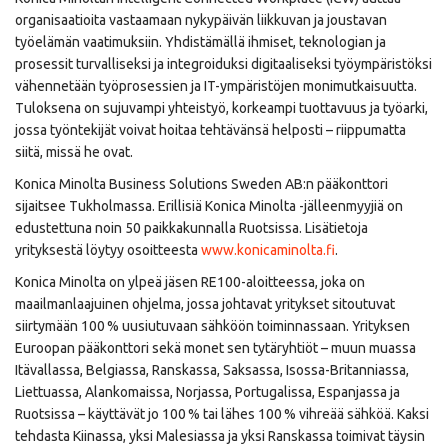
organisaatioita vastaamaan nykypäivän liikkuvan ja joustavan
työelämän vaatimuksiin. Yhdistämällä ihmiset, teknologian ja
prosessit turvalliseksi ja integroiduksi digitaaliseksi työympäristöksi
vähennetään työprosessien ja IT-ympäristöjen monimutkaisuutta.
Tuloksena on sujuvampi yhteistyö, korkeampi tuottavuus ja työarki,
jossa työntekijät voivat hoitaa tehtävänsä helposti – riippumatta
siitä, missä he ovat.
Konica Minolta Business Solutions Sweden AB:n pääkonttori
sijaitsee Tukholmassa. Erillisiä Konica Minolta -jälleenmyyjiä on
edustettuna noin 50 paikkakunnalla Ruotsissa. Lisätietoja
yrityksestä löytyy osoitteesta
www.konicaminolta.fi
.
Konica Minolta on ylpeä jäsen RE100-aloitteessa, joka on
maailmanlaajuinen ohjelma, jossa johtavat yritykset sitoutuvat
siirtymään 100 % uusiutuvaan sähköön toiminnassaan. Yrityksen
Euroopan pääkonttori sekä monet sen tytäryhtiöt – muun muassa
Itävallassa, Belgiassa, Ranskassa, Saksassa, Isossa-Britanniassa,
Liettuassa, Alankomaissa, Norjassa, Portugalissa, Espanjassa ja
Ruotsissa – käyttävät jo 100 % tai lähes 100 % vihreää sähköä. Kaksi
tehdasta Kiinassa, yksi Malesiassa ja yksi Ranskassa toimivat täysin