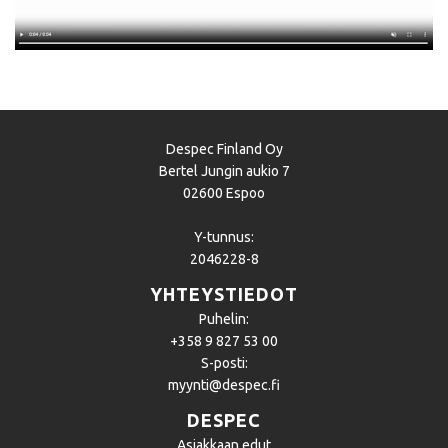
Despec Finland Oy
Bertel Jungin aukio 7
02600 Espoo
Y-tunnus:
2046228-8
YHTEYSTIEDOT
Puhelin:
+358 9 827 53 00
S-posti:
myynti@despec.fi
DESPEC
Asiakkaan edut