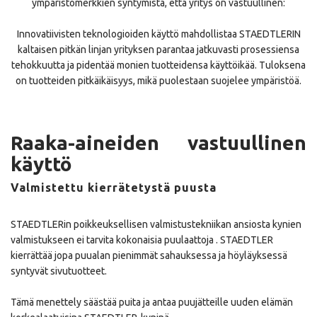
ympäristömerkkien syntymistä, että yritys on vastuullinen:
Innovatiivisten teknologioiden käyttö mahdollistaa STAEDTLERIN
kaltaisen pitkän linjan yrityksen parantaa jatkuvasti prosessiensa
tehokkuutta ja pidentää monien tuotteidensa käyttöikää. Tuloksena
on tuotteiden pitkäikäisyys, mikä puolestaan suojelee ympäristöä.
Raaka-aineiden vastuullinen
käyttö
Valmistettu kierrätetystä puusta
STAEDTLERin poikkeuksellisen valmistustekniikan ansiosta kynien
valmistukseen ei tarvita kokonaisia puulaattoja . STAEDTLER
kierrättää jopa puualan pienimmät sahauksessa ja höyläyksessä
syntyvät sivutuotteet.
Tämä menettely säästää puita ja antaa puujätteille uuden elämän