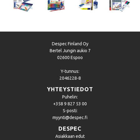
Despec Finland Oy
Bertel Jungin aukio 7
02600 Espoo
Y-tunnus:
2046228-8
YHTEYSTIEDOT
Puhelin:
+358 9 827 53 00
S-posti:
myynti@despec.fi
DESPEC
Asiakkaan edut