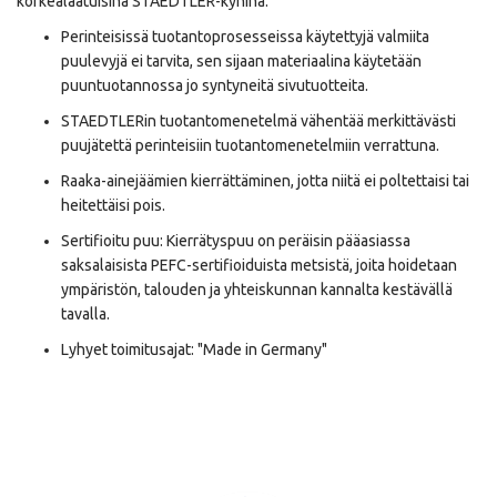
korkealaatuisina STAEDTLER-kyninä.
Perinteisissä tuotantoprosesseissa käytettyjä valmiita
puulevyjä ei tarvita, sen sijaan materiaalina käytetään
puuntuotannossa jo syntyneitä sivutuotteita.
STAEDTLERin tuotantomenetelmä vähentää merkittävästi
puujätettä perinteisiin tuotantomenetelmiin verrattuna.
Raaka-ainejäämien kierrättäminen, jotta niitä ei poltettaisi tai
heitettäisi pois.
Sertifioitu puu: Kierrätyspuu on peräisin pääasiassa
saksalaisista PEFC-sertifioiduista metsistä, joita hoidetaan
ympäristön, talouden ja yhteiskunnan kannalta kestävällä
tavalla.
Lyhyet toimitusajat: "Made in Germany"