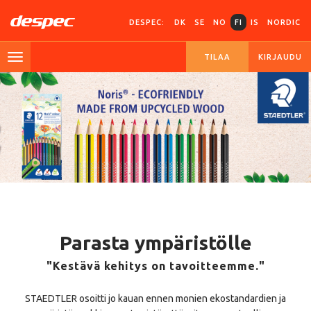
DESPEC:
DK
SE
NO
FI
IS
NORDIC
TILAA
KIRJAUDU
Parasta ympäristölle
"Kestävä kehitys on tavoitteemme."
STAEDTLER osoitti jo kauan ennen monien ekostandardien ja