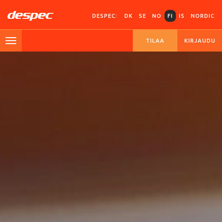
DESPEC:
DK
SE
NO
FI
IS
NORDIC
TILAA
KIRJAUDU