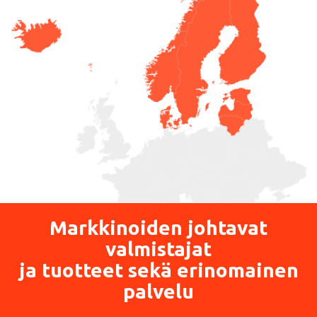
Markkinoiden johtavat
valmistajat
ja tuotteet sekä erinomainen
palvelu