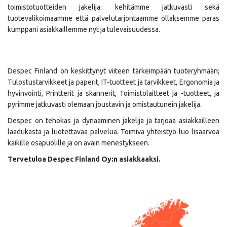
toimistotuotteiden jakelija: kehitämme jatkuvasti sekä
tuotevalikoimaamme että palvelutarjontaamme ollaksemme paras
kumppani asiakkaillemme nyt ja tulevaisuudessa.
Despec Finland on keskittynyt viiteen tärkeimpään tuoteryhmään;
Tulostustarvikkeet ja paperit, IT-tuotteet ja tarvikkeet, Ergonomia ja
hyvinvointi, Printterit ja skannerit, Toimistolaitteet ja -tuotteet, ja
pyrimme jatkuvasti olemaan joustavin ja omistautunein jakelija.
Despec on tehokas ja dynaaminen jakelija ja tarjoaa asiakkailleen
laadukasta ja luotettavaa palvelua. Toimiva yhteistyö luo lisäarvoa
kaikille osapuolille ja on avain menestykseen.
Tervetuloa Despec Finland Oy:n asiakkaaksi.