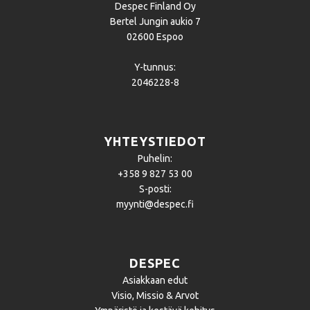
Despec Finland Oy
Bertel Jungin aukio 7
02600 Espoo
Y-tunnus:
2046228-8
YHTEYSTIEDOT
Puhelin:
+358 9 827 53 00
S-posti:
myynti@despec.fi
DESPEC
Asiakkaan edut
Visio, Missio & Arvot