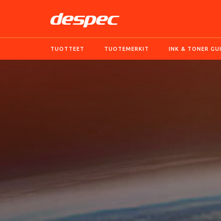
TUOTTEET
TUOTEMERKIT
INK & TONER GU