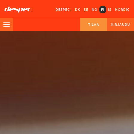
DESPEC:
DK
SE
NO
FI
IS
NORDIC
TILAA
KIRJAUDU